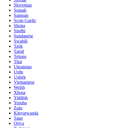
Slovenian
Somali
Samoan
Scots Gaelic
Shona
Sindhi
Sundanese
Swahili
Tajik
Tamil
Telugu
Thai
Ukrainian
Urdu
Uzbek
Vietnamese
Welsh
Xhosa
Yiddish
Yoruba
Zulu
Kinyarwanda
Tatar
Oriya