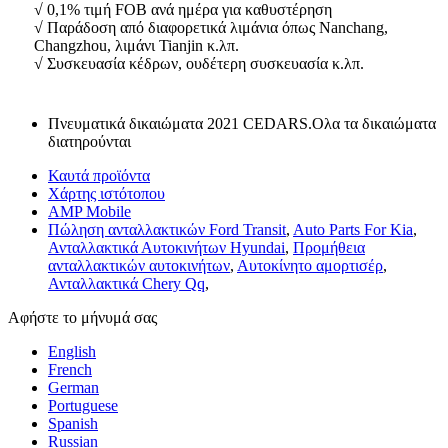
√ 0,1% τιμή FOB ανά ημέρα για καθυστέρηση
√ Παράδοση από διαφορετικά λιμάνια όπως Nanchang,
Changzhou, λιμάνι Tianjin κ.λπ.
√ Συσκευασία κέδρων, ουδέτερη συσκευασία κ.λπ.
Πνευματικά δικαιώματα 2021 CEDARS.Ολα τα δικαιώματα
διατηρούνται
Καυτά προϊόντα
Χάρτης ιστότοπου
AMP Mobile
Πώληση ανταλλακτικών Ford Transit
,
Auto Parts For Kia
,
Ανταλλακτικά Αυτοκινήτων Hyundai
,
Προμήθεια
ανταλλακτικών αυτοκινήτων
,
Αυτοκίνητο αμορτισέρ
,
Ανταλλακτικά Chery Qq
,
Αφήστε το μήνυμά σας
English
French
German
Portuguese
Spanish
Russian