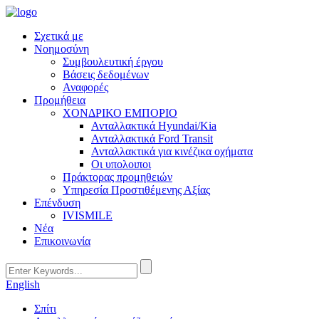
Σχετικά με
Νοημοσύνη
Συμβουλευτική έργου
Βάσεις δεδομένων
Αναφορές
Προμήθεια
ΧΟΝΔΡΙΚΟ ΕΜΠΟΡΙΟ
Ανταλλακτικά Hyundai/Kia
Ανταλλακτικά Ford Transit
Ανταλλακτικά για κινέζικα οχήματα
Οι υπολοιποι
Πράκτορας προμηθειών
Υπηρεσία Προστιθέμενης Αξίας
Επένδυση
IVISMILE
Νέα
Επικοινωνία
English
Σπίτι