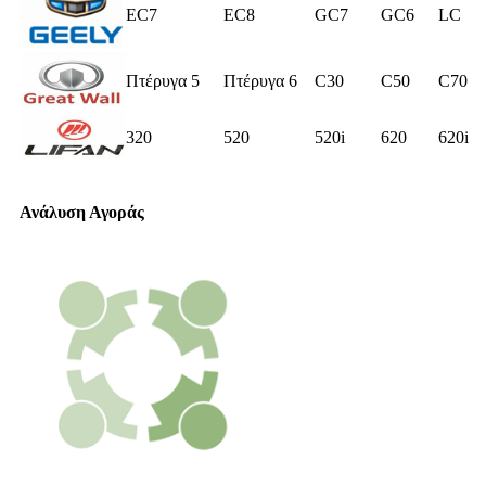
EC7
EC8
GC7
GC6
LC
Πτέρυγα 5
Πτέρυγα 6
C30
C50
C70
320
520
520i
620
620i
Ανάλυση Αγοράς